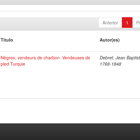
Anterior
1
P
Título
Autor(es)
Nègres, vendeurs de charbon. Vendeuses de
Debret, Jean Baptist
pled Turquie
1768-1848