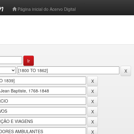
-->
Página inicial do Acervo Digital