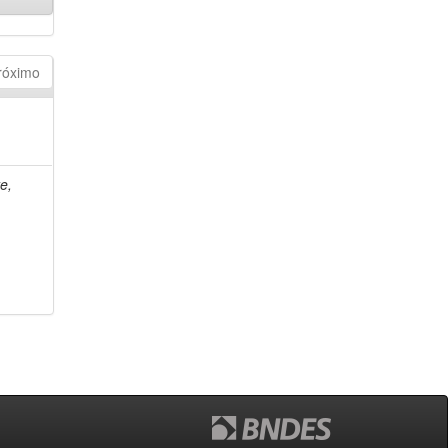
róximo
e,