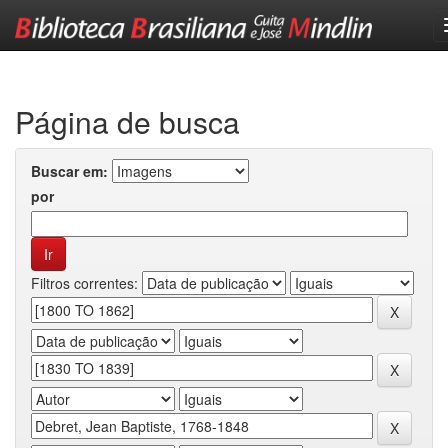
Skip
navigation
Página de busca
Buscar em:
por
Filtros correntes: