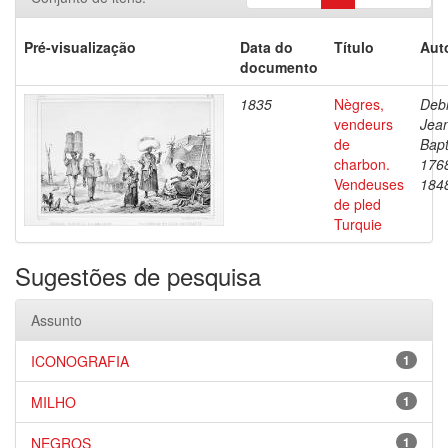
Pré-visualização
Data do
Título
Aut
documento
1835
Nègres,
Debr
vendeurs
Jea
de
Bapt
charbon.
176
Vendeuses
184
de pled
Turquie
Sugestões de pesquisa
Assunto
ICONOGRAFIA
1
MILHO
1
NEGROS
1