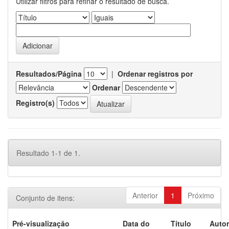
Utilizar filtros para refinar o resultado de busca.
Resultados/Página
|
Ordenar registros por
Ordenar
Registro(s)
Resultado 1-1 de 1.
Anterior
1
Próximo
Conjunto de itens:
Pré-visualização
Data do
Título
Autor