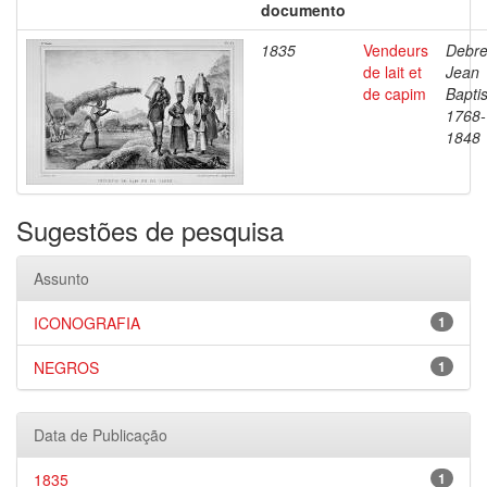
documento
1835
Vendeurs
Debre
de lait et
Jean
de capim
Baptis
1768-
1848
Sugestões de pesquisa
Assunto
ICONOGRAFIA
1
NEGROS
1
Data de Publicação
1835
1