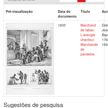
Pré-visualização
Data do
Título
Aut
documento
1835
Marchand
Deb
de tabac.
Jea
L'aveugle
Bapt
chanteur.
176
Marchande
184
de
pandelos
Sugestões de pesquisa