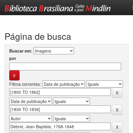
Skip
navigation
Página de busca
Buscar em:
por
Filtros correntes: