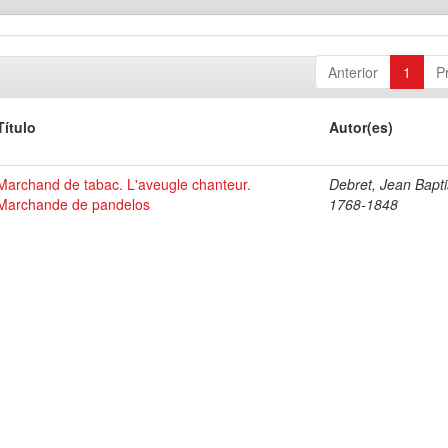
Anterior
1
P
Título
Autor(es)
Marchand de tabac. L'aveugle chanteur.
Debret, Jean Bapti
Marchande de pandelos
1768-1848