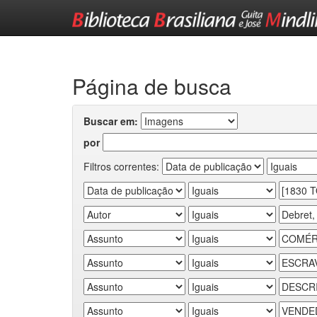
Skip
navigation
Página de busca
Buscar em:
por
Filtros correntes: