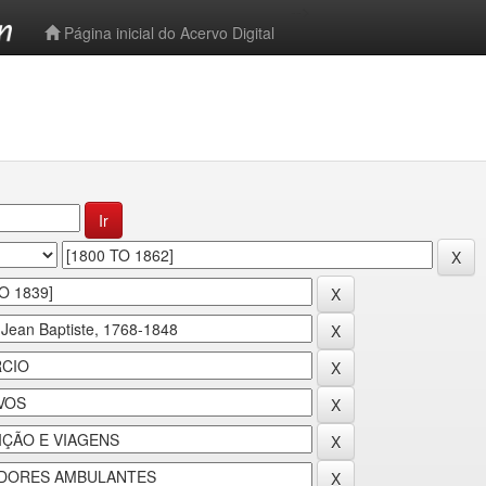
-->
Página inicial do Acervo Digital