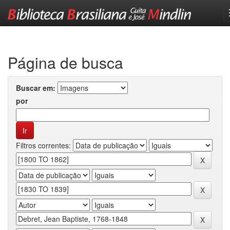
Skip
navigation
Página de busca
Buscar em:
por
Filtros correntes: