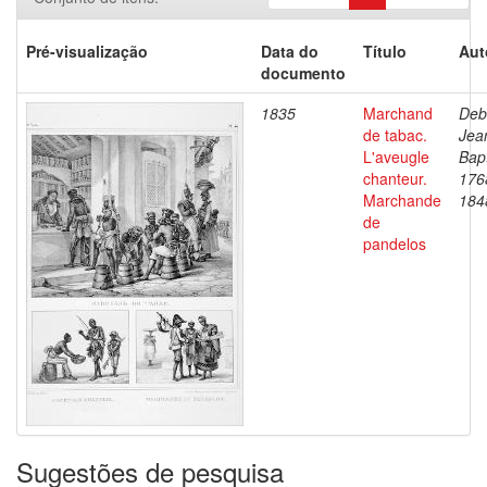
Pré-visualização
Data do
Título
Aut
documento
1835
Marchand
Deb
de tabac.
Jea
L'aveugle
Bapt
chanteur.
176
Marchande
184
de
pandelos
Sugestões de pesquisa