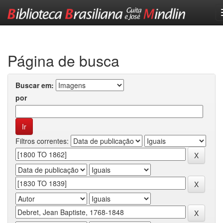
Skip
navigation
Página de busca
Buscar em:
por
Filtros correntes: