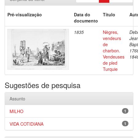
Pré-visualização
Data do
Título
Aut
documento
1835
Nègres,
Debr
vendeurs
Jea
de
Bapt
charbon.
176
Vendeuses
184
de pled
Turquie
Sugestões de pesquisa
Assunto
MILHO
1
VIDA COTIDIANA
1