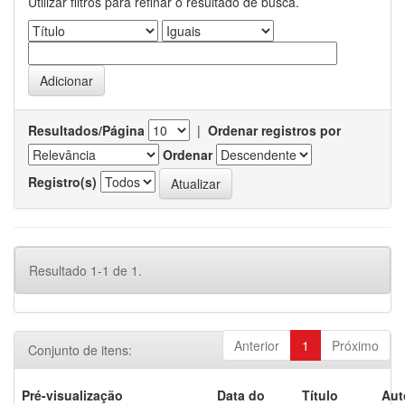
Utilizar filtros para refinar o resultado de busca.
Resultados/Página
|
Ordenar registros por
Ordenar
Registro(s)
Resultado 1-1 de 1.
Anterior
1
Próximo
Conjunto de itens:
Pré-visualização
Data do
Título
Aut