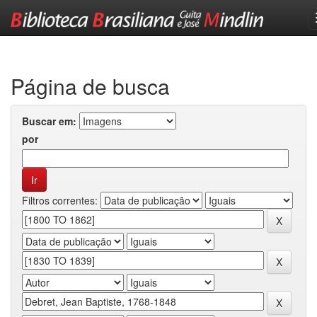
Skip
navigation
Página de busca
Buscar em:
por
Filtros correntes: