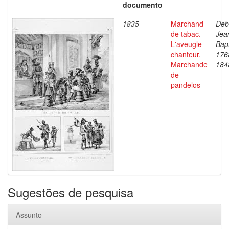
documento
1835
Marchand
Deb
de tabac.
Jea
L'aveugle
Bapt
chanteur.
176
Marchande
184
de
pandelos
Sugestões de pesquisa
Assunto