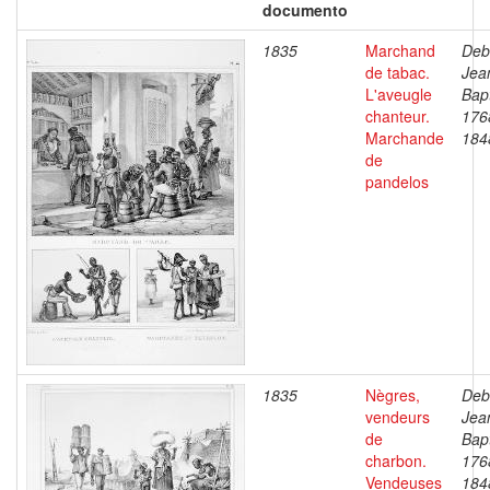
documento
1835
Marchand
Deb
de tabac.
Jea
L'aveugle
Bapt
chanteur.
176
Marchande
184
de
pandelos
1835
Nègres,
Deb
vendeurs
Jea
de
Bapt
charbon.
176
Vendeuses
184