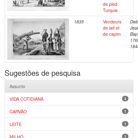
de pled
Turquie
1835
Vendeurs
Deb
de lait et
Jea
de capim
Bapt
176
184
Sugestões de pesquisa
Assunto
VIDA COTIDIANA
3
CARVÃO
1
LEITE
1
MILHO
1