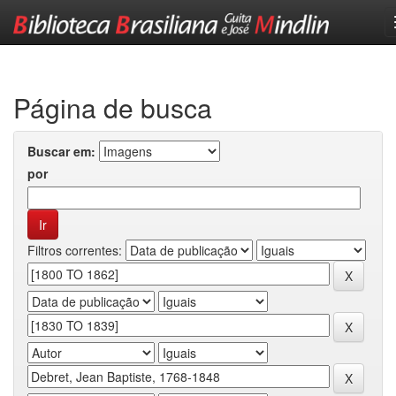
Skip
navigation
Página de busca
Buscar em:
por
Filtros correntes: