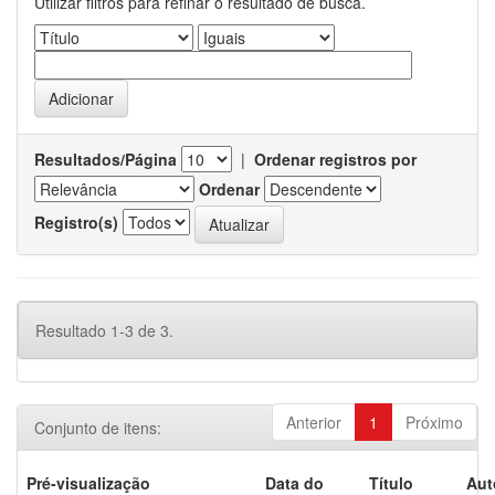
Utilizar filtros para refinar o resultado de busca.
Resultados/Página
|
Ordenar registros por
Ordenar
Registro(s)
Resultado 1-3 de 3.
Anterior
1
Próximo
Conjunto de itens:
Pré-visualização
Data do
Título
Aut