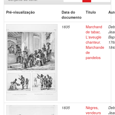
Pré-visualização
Data do
Título
Aut
documento
1835
Marchand
Deb
de tabac.
Jea
L'aveugle
Bapt
chanteur.
176
Marchande
184
de
pandelos
1835
Nègres,
Deb
vendeurs
Jea