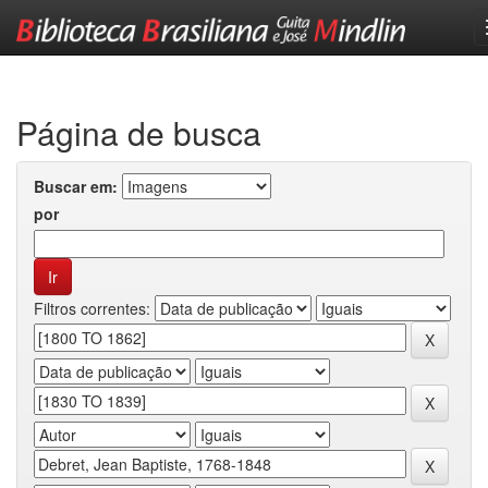
Skip
navigation
Página de busca
Buscar em:
por
Filtros correntes: