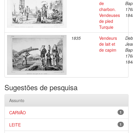
de
Bapt
charbon.
176
Vendeuses
184
de pled
Turquie
1835
Vendeurs
Deb
de lait et
Jea
de capim
Bapt
176
184
Sugestões de pesquisa
Assunto
CARVÃO
1
LEITE
1