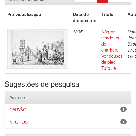
Pré-visualização
Data do
Título
Aut
documento
1835
Nègres,
Debr
vendeurs
Jea
de
Bapt
charbon.
176
Vendeuses
184
de pled
Turquie
Sugestões de pesquisa
Assunto
CARVÃO
1
NEGROS
1