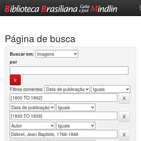
Skip
navigation
Página de busca
Buscar em:
por
Filtros correntes: