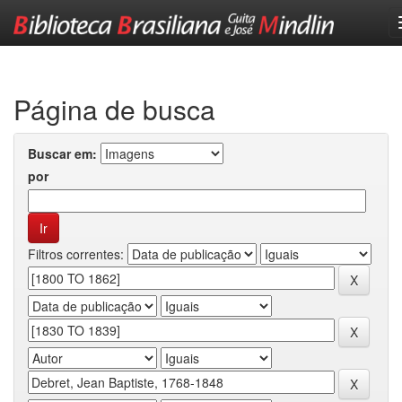
Skip
navigation
Página de busca
Buscar em:
por
Filtros correntes: