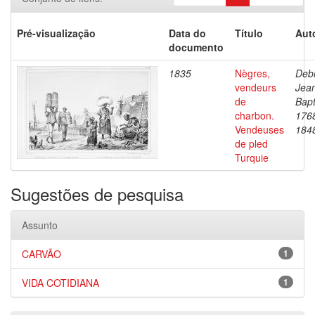
Pré-visualização
Data do
Título
Aut
documento
1835
Nègres,
Debr
vendeurs
Jea
de
Bapt
charbon.
176
Vendeuses
184
de pled
Turquie
Sugestões de pesquisa
Assunto
CARVÃO
1
VIDA COTIDIANA
1