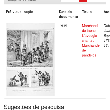
Pré-visualização
Data do
Título
Aut
documento
1835
Marchand
Deb
de tabac.
Jea
L'aveugle
Bapt
chanteur.
176
Marchande
184
de
pandelos
Sugestões de pesquisa