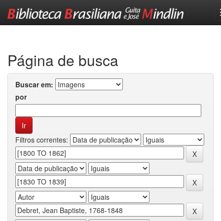
Skip
navigation
Página de busca
Buscar em:
por
Filtros correntes: