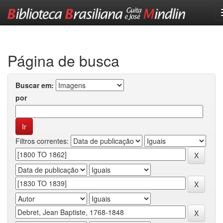
Skip
navigation
Página de busca
Buscar em:
por
Filtros correntes: