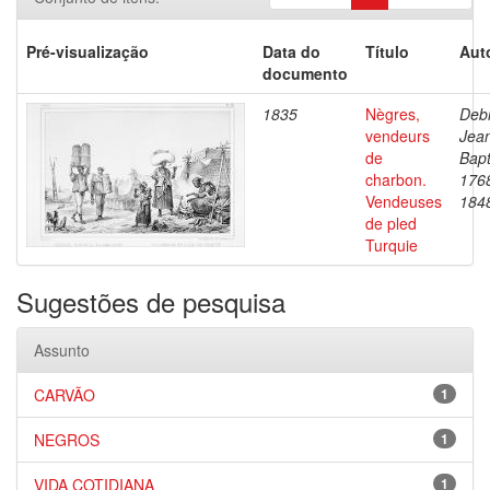
Pré-visualização
Data do
Título
Aut
documento
1835
Nègres,
Debr
vendeurs
Jea
de
Bapt
charbon.
176
Vendeuses
184
de pled
Turquie
Sugestões de pesquisa
Assunto
CARVÃO
1
NEGROS
1
VIDA COTIDIANA
1