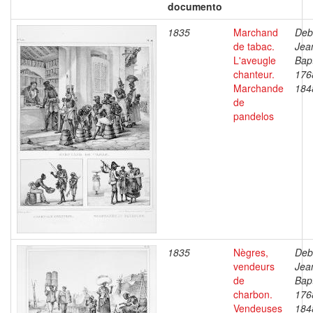
documento
1835
Marchand
Deb
de tabac.
Jea
L'aveugle
Bapt
chanteur.
176
Marchande
184
de
pandelos
1835
Nègres,
Deb
vendeurs
Jea
de
Bapt
charbon.
176
Vendeuses
184