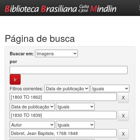
Skip
navigation
Página de busca
Buscar em:
por
Filtros correntes: