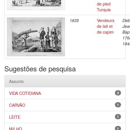
de pled
Turquie
1835
Vendeurs
Deb
de lait et
Jea
de capim
Bapt
176
184
Sugestões de pesquisa
Assunto
VIDA COTIDIANA
3
CARVÃO
1
LEITE
1
MILHO
1