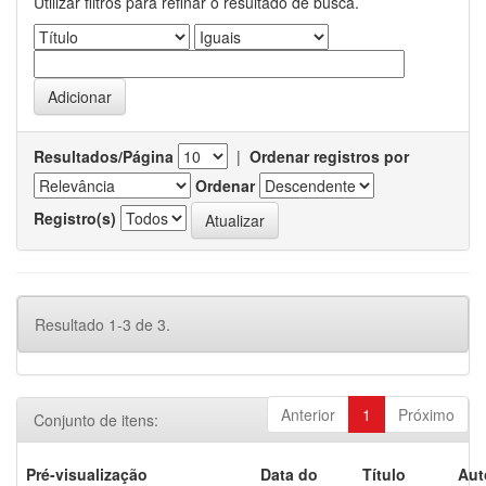
Utilizar filtros para refinar o resultado de busca.
Resultados/Página
|
Ordenar registros por
Ordenar
Registro(s)
Resultado 1-3 de 3.
Anterior
1
Próximo
Conjunto de itens:
Pré-visualização
Data do
Título
Aut