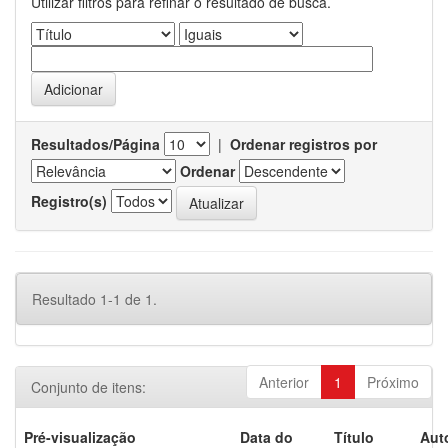
Utilizar filtros para refinar o resultado de busca.
Resultados/Página
|
Ordenar registros por
Ordenar
Registro(s)
Resultado 1-1 de 1.
Anterior
1
Próximo
Conjunto de itens:
Pré-visualização
Data do
Título
Aut