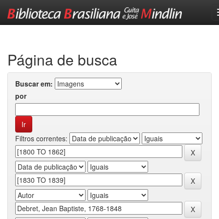
Skip
navigation
Página de busca
Buscar em:
por
Filtros correntes: