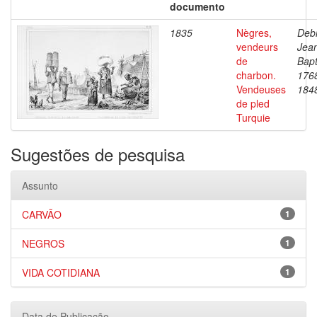
documento
1835
Nègres,
Debr
vendeurs
Jea
de
Bapt
charbon.
176
Vendeuses
184
de pled
Turquie
Sugestões de pesquisa
Assunto
CARVÃO
1
NEGROS
1
VIDA COTIDIANA
1
Data de Publicação