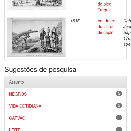
de pled
Turquie
1835
Vendeurs
Deb
de lait et
Jea
de capim
Bapt
176
184
Sugestões de pesquisa
Assunto
NEGROS
3
VIDA COTIDIANA
3
CARVÃO
1
LEITE
1