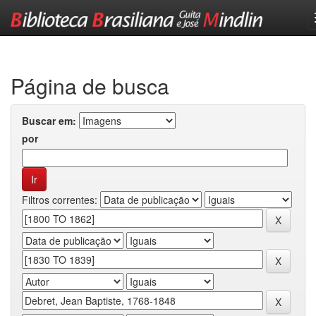
Skip
navigation
Página de busca
Buscar em:
por
Filtros correntes: