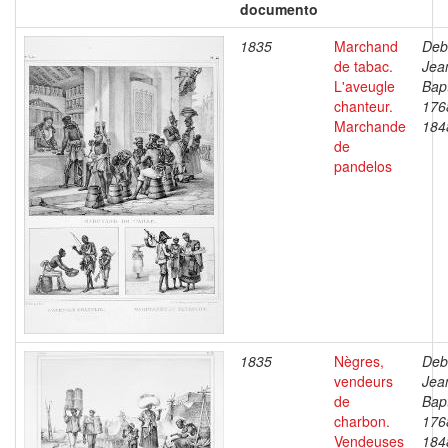
documento
1835
Marchand
Deb
de tabac.
Jea
L'aveugle
Bapt
chanteur.
176
Marchande
184
de
pandelos
1835
Nègres,
Deb
vendeurs
Jea
de
Bapt
charbon.
176
Vendeuses
184