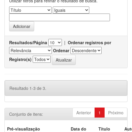
Utilizar filtros para refinar o resultado de busca.
Resultados/Página
|
Ordenar registros por
Ordenar
Registro(s)
Resultado 1-3 de 3.
Anterior
1
Próximo
Conjunto de itens:
Pré-visualização
Data do
Título
Aut