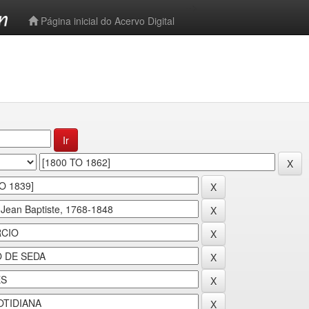
-->
Página inicial do Acervo Digital