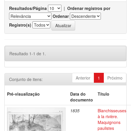
Resultados/Página
|
Ordenar registros por
Ordenar
Registro(s)
Resultado 1-1 de 1.
Anterior
1
Próximo
Conjunto de itens:
Pré-visualização
Data do
Título
documento
1835
Blanchisseuses
à la rivière.
Maquignons
paulistes