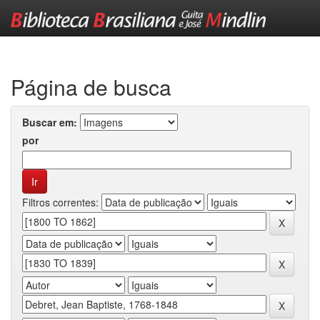
Skip
navigation
Página de busca
Buscar em:
por
Filtros correntes: