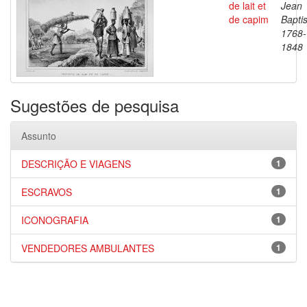
de lait et
Jean
de capim
Baptis
1768-
1848
Sugestões de pesquisa
Assunto
DESCRIÇÃO E VIAGENS
1
ESCRAVOS
1
ICONOGRAFIA
1
VENDEDORES AMBULANTES
1