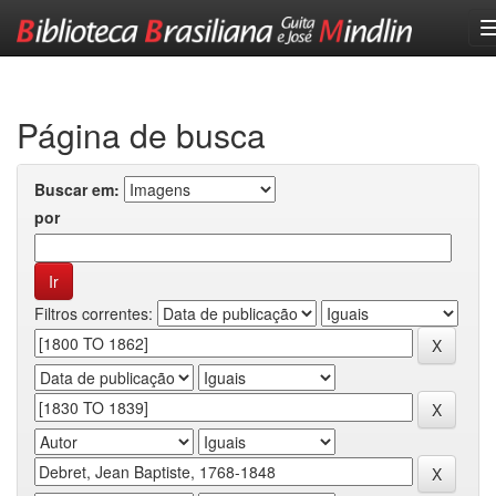
Skip
navigation
Página de busca
Buscar em:
por
Filtros correntes: