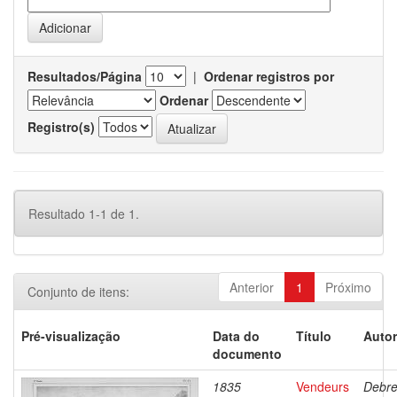
Resultados/Página
|
Ordenar registros por
Ordenar
Registro(s)
Resultado 1-1 de 1.
Anterior
1
Próximo
Conjunto de itens:
Pré-visualização
Data do
Título
Autor
documento
1835
Vendeurs
Debre