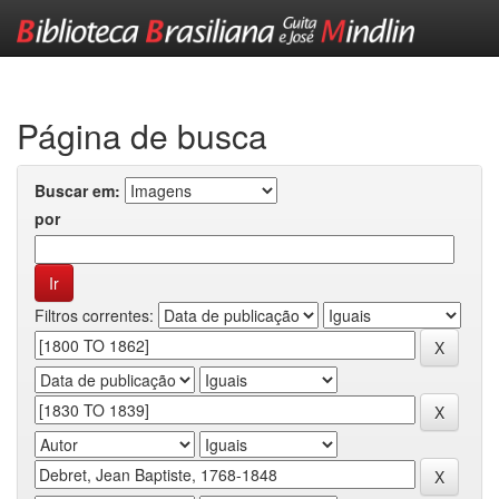
Skip
navigation
Página de busca
Buscar em:
por
Filtros correntes: