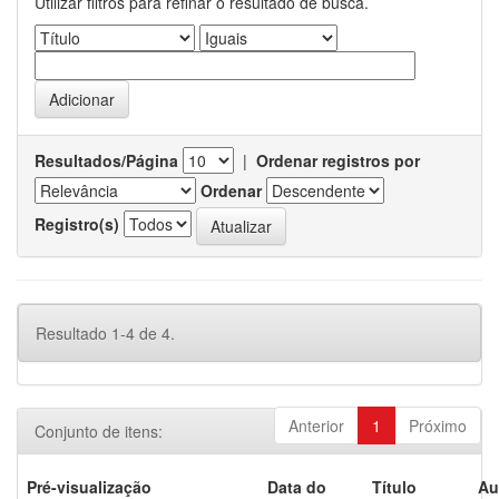
Utilizar filtros para refinar o resultado de busca.
Resultados/Página
|
Ordenar registros por
Ordenar
Registro(s)
Resultado 1-4 de 4.
Anterior
1
Próximo
Conjunto de itens:
Pré-visualização
Data do
Título
Au