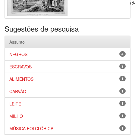
18
Sugestões de pesquisa
Assunto
NEGROS
4
ESCRAVOS
3
ALIMENTOS
1
CARVÃO
1
LEITE
1
MILHO
1
MÚSICA FOLCLÓRICA
1