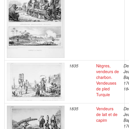
1835
Nègres,
De
vendeurs de
Je
charbon.
Bap
Vendeuses
17
de pled
18
Turquie
1835
Vendeurs
De
de lait et de
Je
capim
Bap
17