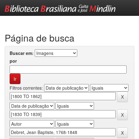
Skip
navigation
Página de busca
Buscar em:
por
Filtros correntes: