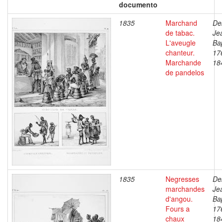
documento
1835
Marchand
De
de tabac.
Je
L'aveugle
Bap
chanteur.
17
Marchande
18
de pandelos
1835
Negresses
De
marchandes
Je
d'angou.
Bap
Fours a
17
chaux
18