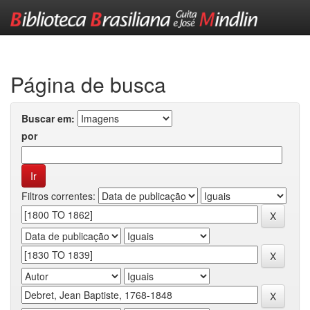
Skip
navigation
Página de busca
Buscar em:
por
Filtros correntes: