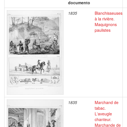
documento
1835
Blanchisseuses
à la rivière.
Maquignons
paulistes
1835
Marchand de
tabac.
L'aveugle
chanteur.
Marchande de