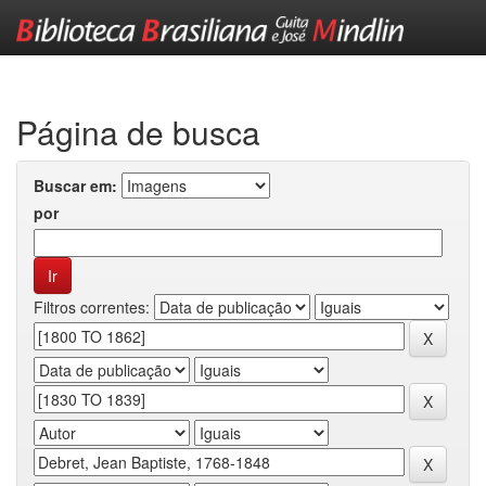
Skip
navigation
Página de busca
Buscar em:
por
Filtros correntes: