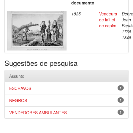
documento
1835
Vendeurs
Debre
de lait et
Jean
de capim
Baptis
1768-
1848
Sugestões de pesquisa
Assunto
ESCRAVOS
1
NEGROS
1
VENDEDORES AMBULANTES
1