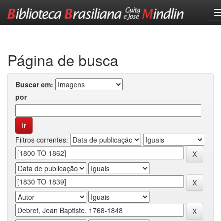
Skip
navigation
Página de busca
Buscar em:
por
Filtros correntes: