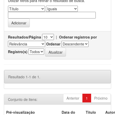
Utilizar filtros para refinar o resultado de busca.
Resultados/Página
|
Ordenar registros por
Ordenar
Registro(s)
Resultado 1-1 de 1.
Anterior
1
Próximo
Conjunto de itens:
Pré-visualização
Data do
Título
Autor