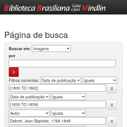
Skip
navigation
Página de busca
Buscar em:
por
Filtros correntes: