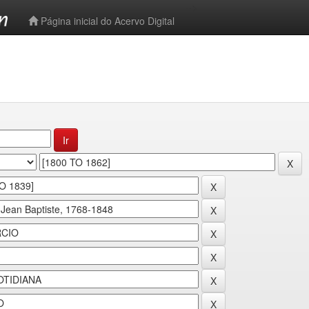
-->
Página inicial do Acervo Digital