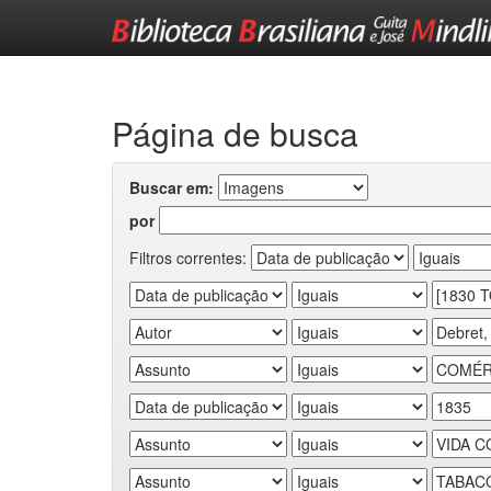
Skip
navigation
Página de busca
Buscar em:
por
Filtros correntes: