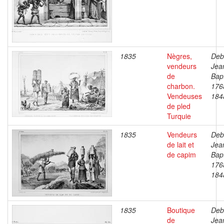
1835
Nègres,
Deb
vendeurs
Jea
de
Bapt
charbon.
176
Vendeuses
184
de pled
Turquie
1835
Vendeurs
Deb
de lait et
Jea
de capim
Bapt
176
184
1835
Boutique
Deb
de
Jea