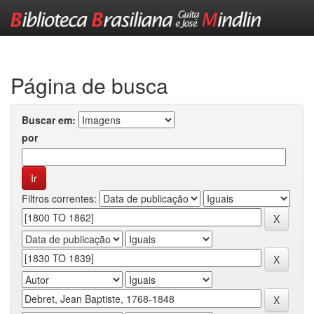
Skip
navigation
Página de busca
Buscar em:
por
Filtros correntes: