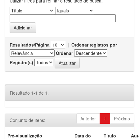
Utilizar filtros para refinar o resultado de busca.
Resultados/Página
|
Ordenar registros por
Ordenar
Registro(s)
Resultado 1-1 de 1.
Anterior
1
Próximo
Conjunto de itens:
Pré-visualização
Data do
Título
Aut