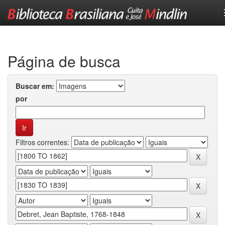
Skip
navigation
Página de busca
Buscar em:
por
Filtros correntes: