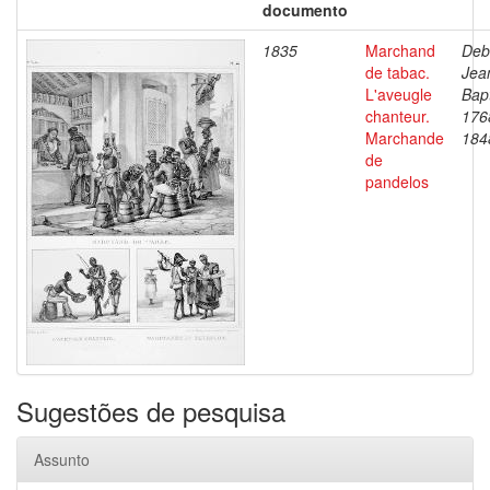
documento
1835
Marchand
Deb
de tabac.
Jea
L'aveugle
Bapt
chanteur.
176
Marchande
184
de
pandelos
Sugestões de pesquisa
Assunto