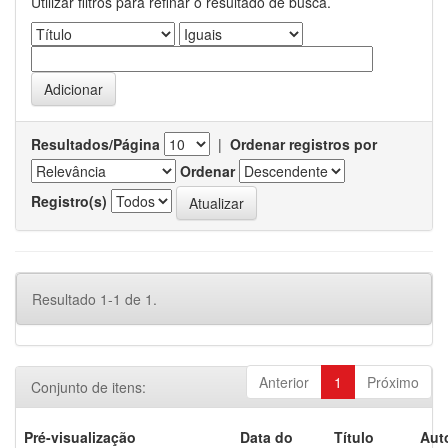
Utilizar filtros para refinar o resultado de busca.
Resultados/Página
|
Ordenar registros por
Ordenar
Registro(s)
Resultado 1-1 de 1.
Anterior
1
Próximo
Conjunto de itens:
Pré-visualização
Data do
Título
Aut