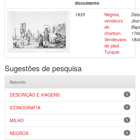
documento
1835
Nègres,
Debr
vendeurs
Jea
de
Bapt
charbon.
176
Vendeuses
184
de pled
Turquie
Sugestões de pesquisa
Assunto
DESCRIÇÃO E VIAGENS
1
ICONOGRAFIA
1
MILHO
1
NEGROS
1