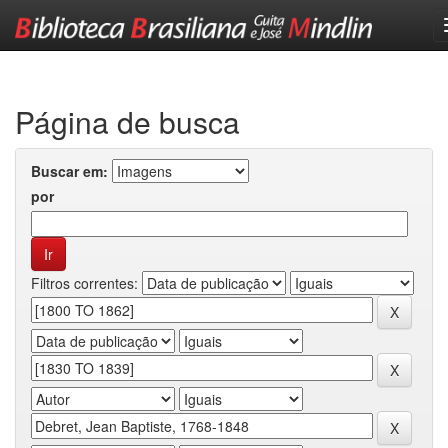
Skip
navigation
Página de busca
Buscar em:
por
Filtros correntes: