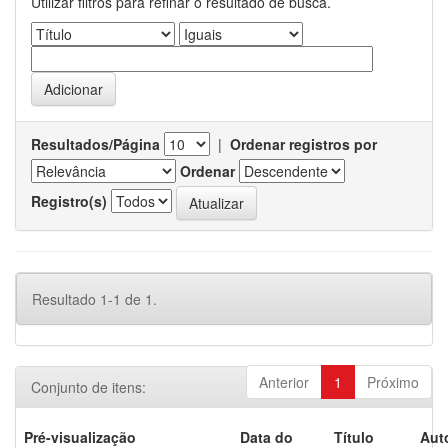
Utilizar filtros para refinar o resultado de busca.
Resultados/Página
|
Ordenar registros por
Ordenar
Registro(s)
Resultado 1-1 de 1.
Anterior
1
Próximo
Conjunto de itens:
Pré-visualização
Data do
Título
Aut