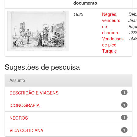
documento
1835
Nègres,
Debr
vendeurs
Jea
de
Bapt
charbon.
176
Vendeuses
184
de pled
Turquie
Sugestões de pesquisa
Assunto
DESCRIÇÃO E VIAGENS
1
ICONOGRAFIA
1
NEGROS
1
VIDA COTIDIANA
1