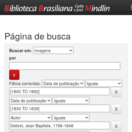
Skip
navigation
Página de busca
Buscar em:
por
Filtros correntes: