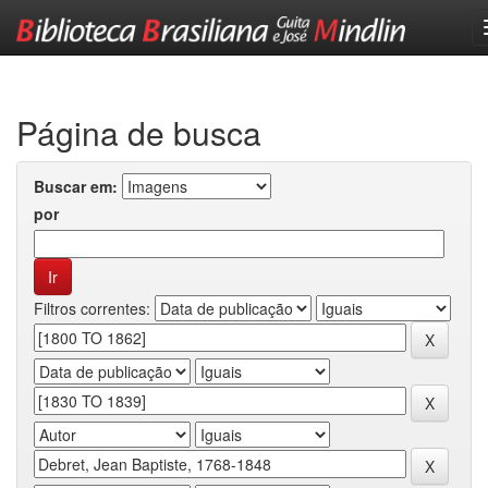
Skip
navigation
Página de busca
Buscar em:
por
Filtros correntes: