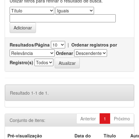
Utilizar filtros para refinar o resultado de busca.
Resultados/Página
|
Ordenar registros por
Ordenar
Registro(s)
Resultado 1-1 de 1.
Anterior
1
Próximo
Conjunto de itens:
Pré-visualização
Data do
Título
Aut