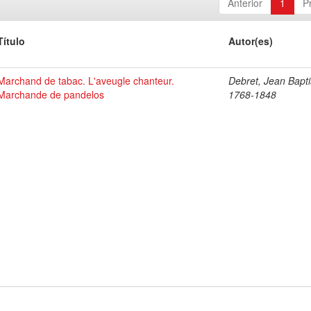
Anterior
1
P
Título
Autor(es)
Marchand de tabac. L'aveugle chanteur.
Debret, Jean Bapti
Marchande de pandelos
1768-1848