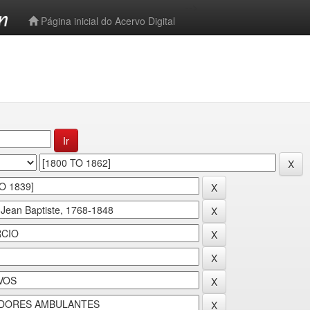
-->
Página inicial do Acervo Digital