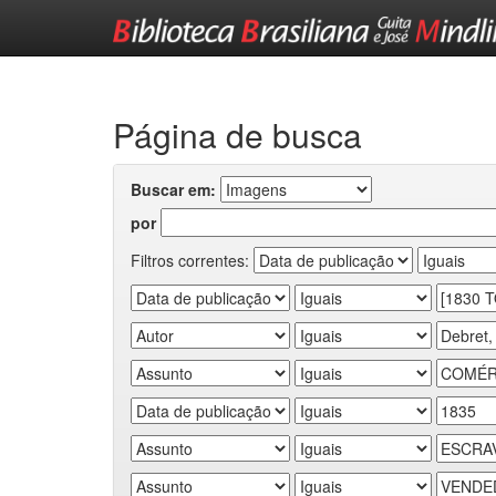
Skip
navigation
Página de busca
Buscar em:
por
Filtros correntes: