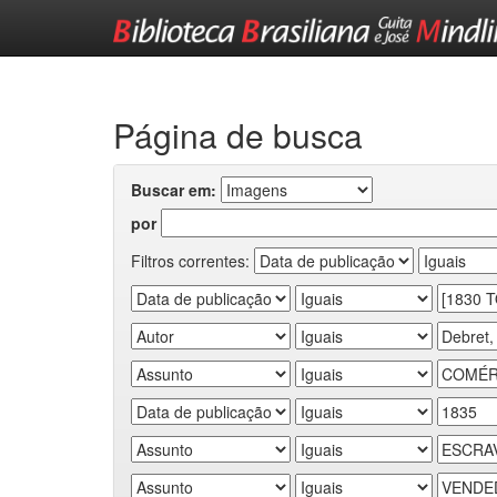
Skip
navigation
Página de busca
Buscar em:
por
Filtros correntes: