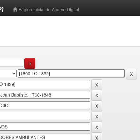
-->
Página inicial do Acervo Digital