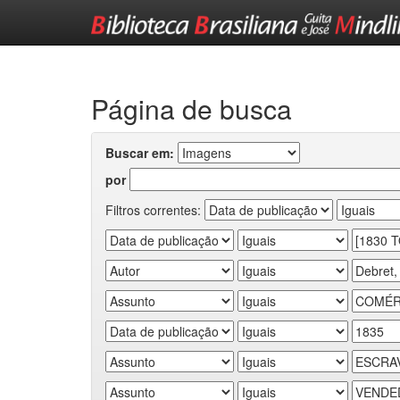
Skip
navigation
Página de busca
Buscar em:
por
Filtros correntes: