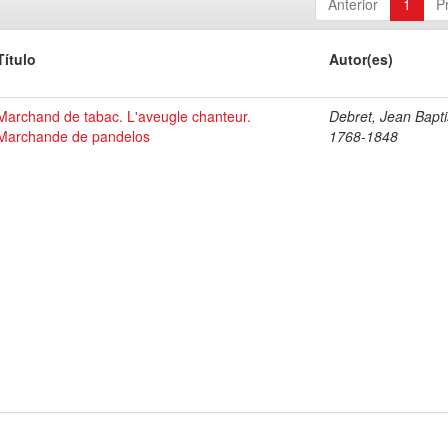
Anterior
1
P
Título
Autor(es)
Marchand de tabac. L'aveugle chanteur.
Debret, Jean Bapti
Marchande de pandelos
1768-1848