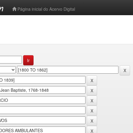
-->
Página inicial do Acervo Digital