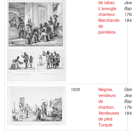
de tabac.
Jea
L'aveugle
Bapt
chanteur.
176
Marchande
184
de
pandelos
1835
Nègres,
Deb
vendeurs
Jea
de
Bapt
charbon.
176
Vendeuses
184
de pled
Turquie