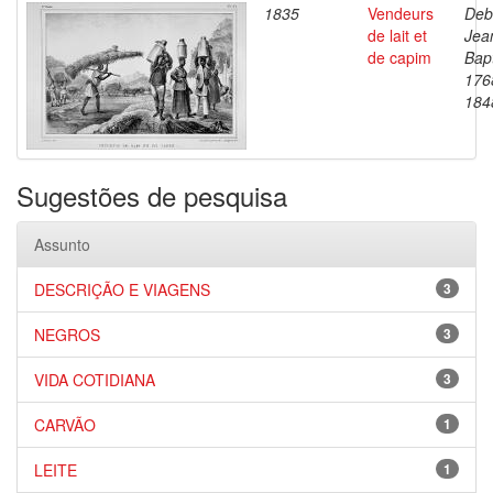
1835
Vendeurs
Deb
de lait et
Jea
de capim
Bapt
176
184
Sugestões de pesquisa
Assunto
DESCRIÇÃO E VIAGENS
3
NEGROS
3
VIDA COTIDIANA
3
CARVÃO
1
LEITE
1