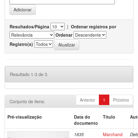
Resultados/Página
|
Ordenar registros por
Ordenar
Registro(s)
Resultado 1-3 de 3.
Anterior
1
Próximo
Conjunto de itens:
Pré-visualização
Data do
Título
Aut
documento
1835
Marchand
Deb