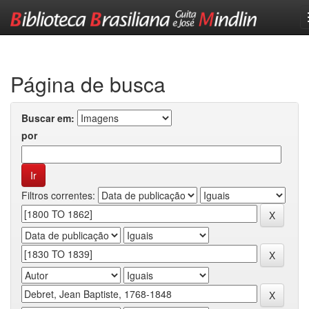
Skip
navigation
Página de busca
Buscar em:
por
Filtros correntes: