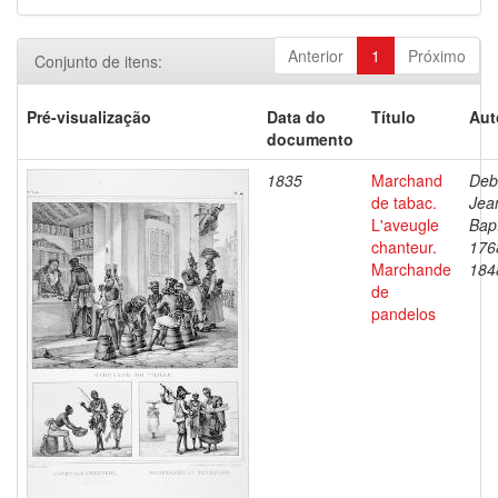
Anterior
1
Próximo
Conjunto de itens:
Pré-visualização
Data do
Título
Aut
documento
1835
Marchand
Deb
de tabac.
Jea
L'aveugle
Bapt
chanteur.
176
Marchande
184
de
pandelos