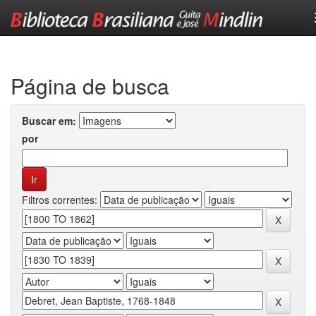
Skip
navigation
Página de busca
Buscar em:
por
Filtros correntes: