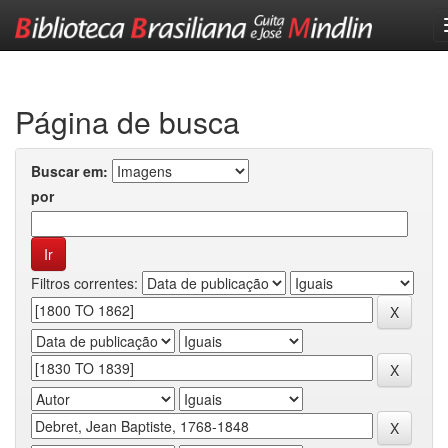
Skip
navigation
Página de busca
Buscar em:
por
Filtros correntes: