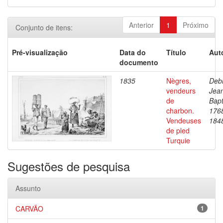
Anterior
1
Próximo
Conjunto de itens:
Pré-visualização
Data do
Título
Aut
documento
1835
Nègres,
Debr
vendeurs
Jea
de
Bapt
charbon.
176
Vendeuses
184
de pled
Turquie
Sugestões de pesquisa
Assunto
CARVÃO
1