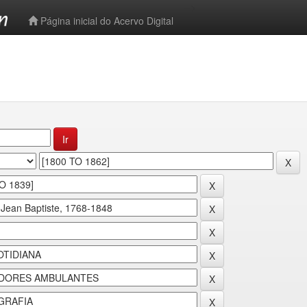
-->
Página inicial do Acervo Digital