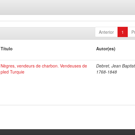
Anterior
1
P
Título
Autor(es)
Nègres, vendeurs de charbon. Vendeuses de
Debret, Jean Baptist
pled Turquie
1768-1848