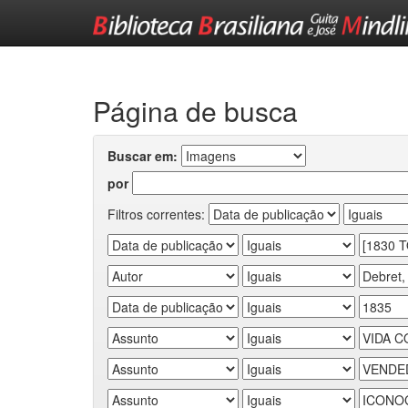
Skip
navigation
Página de busca
Buscar em:
por
Filtros correntes: