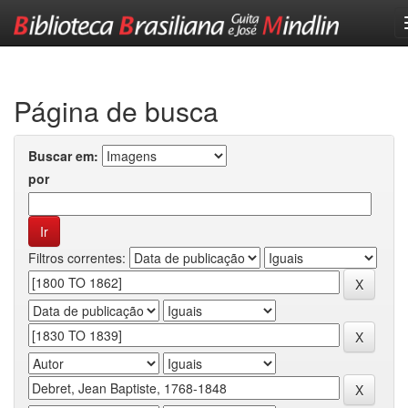
Skip
navigation
Página de busca
Buscar em:
por
Filtros correntes: