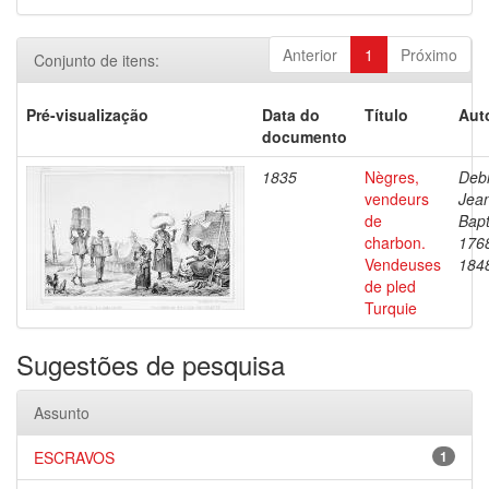
Anterior
1
Próximo
Conjunto de itens:
Pré-visualização
Data do
Título
Aut
documento
1835
Nègres,
Debr
vendeurs
Jea
de
Bapt
charbon.
176
Vendeuses
184
de pled
Turquie
Sugestões de pesquisa
Assunto
ESCRAVOS
1