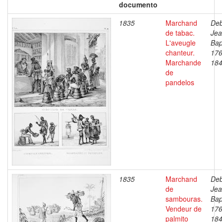
documento
1835
Marchand
Deb
de tabac.
Je
L'aveugle
Bap
chanteur.
176
Marchande
18
de
pandelos
1835
Marchand
Deb
de
Je
sambouras.
Bap
Vendeur de
176
palmito
18