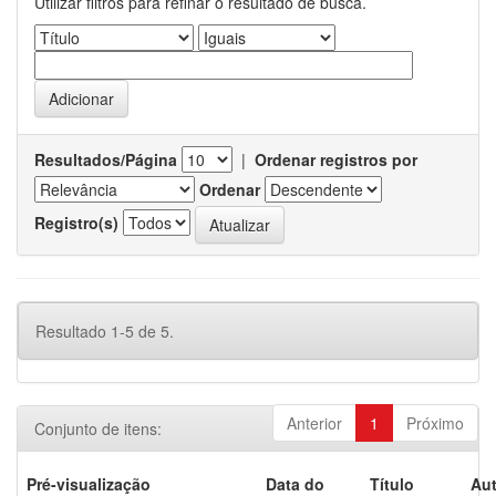
Utilizar filtros para refinar o resultado de busca.
Resultados/Página
|
Ordenar registros por
Ordenar
Registro(s)
Resultado 1-5 de 5.
Anterior
1
Próximo
Conjunto de itens:
Pré-visualização
Data do
Título
Aut