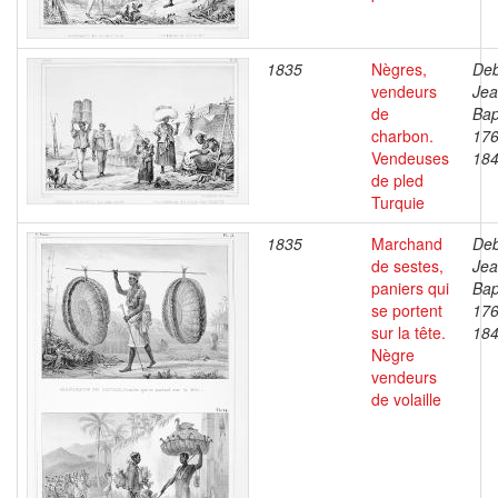
1835
Nègres,
Deb
vendeurs
Je
de
Bap
charbon.
176
Vendeuses
18
de pled
Turquie
1835
Marchand
Deb
de sestes,
Je
paniers qui
Bap
se portent
176
sur la tête.
18
Nègre
vendeurs
de volaille