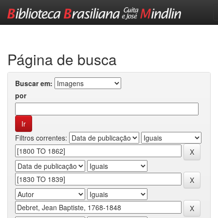
Skip
navigation
Página de busca
Buscar em:
por
Filtros correntes: