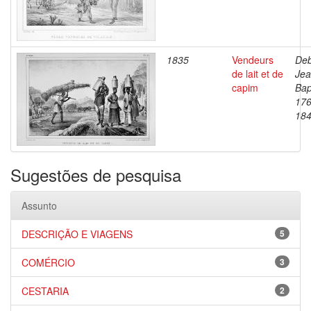
1835
Vendeurs
Deb
de lait et de
Je
capim
Bap
176
18
Sugestões de pesquisa
Assunto
DESCRIÇÃO E VIAGENS
5
COMÉRCIO
3
CESTARIA
2