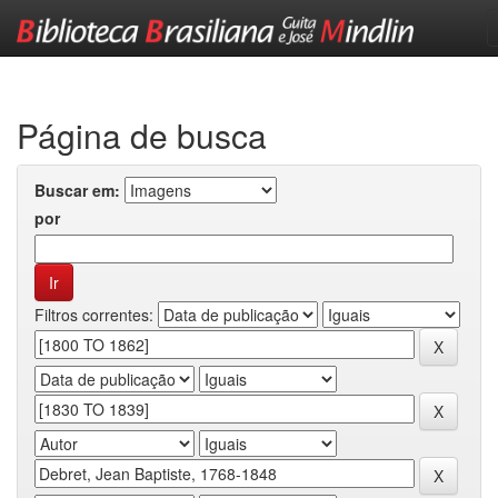
Skip
navigation
Página de busca
Buscar em:
por
Filtros correntes: