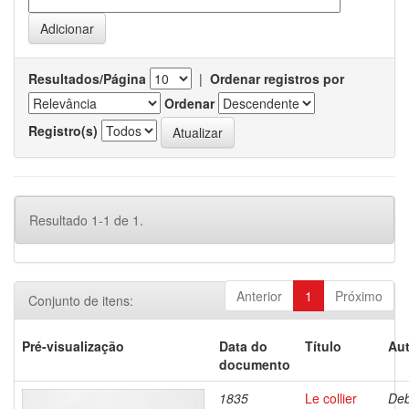
Resultados/Página
|
Ordenar registros por
Ordenar
Registro(s)
Resultado 1-1 de 1.
Anterior
1
Próximo
Conjunto de itens:
Pré-visualização
Data do
Título
Aut
documento
1835
Le collier
Deb