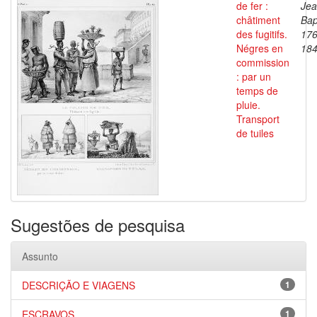
de fer :
Je
châtiment
Bap
des fugitifs.
176
Négres en
18
commission
: par un
temps de
pluie.
Transport
de tuiles
Sugestões de pesquisa
Assunto
DESCRIÇÃO E VIAGENS
1
ESCRAVOS
1