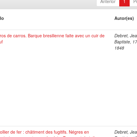
Anterior
1
P
lo
Autor(es)
os de carros. Barque bresilienne faite avec un cuir de
Debret, Je
uf
Baptiste, 1
1848
ollier de fer : châtiment des fugitifs. Négres en
Debret, Je