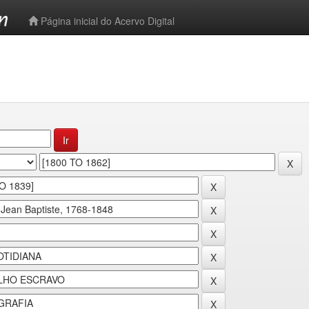
-->
Página inicial do Acervo Digital