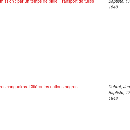
ission : par un temps de pluie. Transport de tuiles
Baptiste, 1
1848
es cangueiros. Différentes nations nègres
Debret, Je
Baptiste, 1
1848