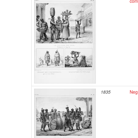
comm
1835
Negr