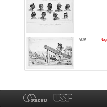
1835
Negr