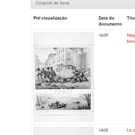
Conjunto de itens:
Pré-visualização
Data do
Títu
documento
1835
Negr
boe
1835
Le c