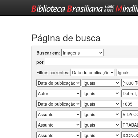
Skip
navigation
Página de busca
Buscar em:
por
Filtros correntes: