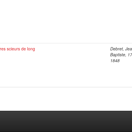
es scieurs de long
Debret, Je
Baptiste, 1
1848