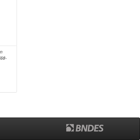
an
768-