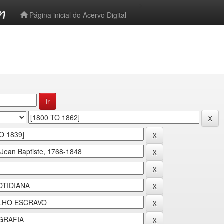
-->
Página inicial do Acervo Digital