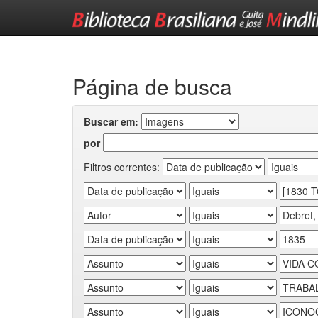
Skip
navigation
Página de busca
Buscar em:
por
Filtros correntes: