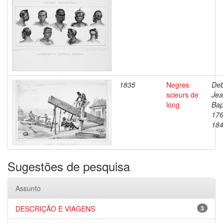
1835
Negres
Deb
scieurs de
Je
long
Bap
176
18
Sugestões de pesquisa
Assunto
DESCRIÇÃO E VIAGENS
3