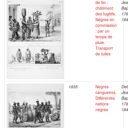
de fer :
Je
châtiment
Bap
des fugitifs.
176
Négres en
18
commission
: par un
temps de
pluie.
Transport
de tuiles
1835
Negres
Deb
cangueiros.
Je
Différentes
Bap
nations
176
nègres
18