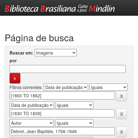
Skip
navigation
Página de busca
Buscar em:
por
Filtros correntes: