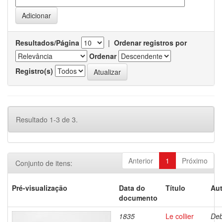
Resultados/Página
|
Ordenar registros por
Ordenar
Registro(s)
Resultado 1-3 de 3.
Anterior
1
Próximo
Conjunto de itens:
Pré-visualização
Data do
Título
Aut
documento
1835
Le collier
Deb