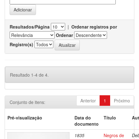
Resultados/Página
|
Ordenar registros por
Ordenar
Registro(s)
Resultado 1-4 de 4.
Anterior
1
Próximo
Conjunto de itens:
Pré-visualização
Data do
Título
Aut
documento
1835
Negros de
Deb