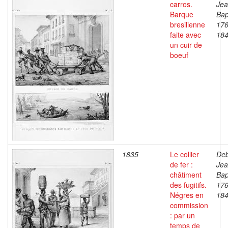
carros.
Je
Barque
Bap
bresilienne
176
faite avec
18
un cuir de
boeuf
1835
Le collier
Deb
de fer :
Je
châtiment
Bap
des fugitifs.
176
Négres en
18
commission
: par un
temps de