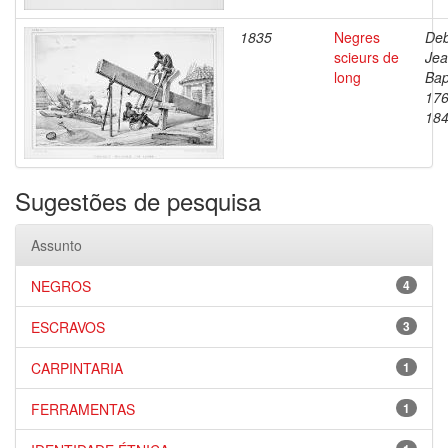
1835
Negres
Deb
scieurs de
Je
long
Bap
176
18
Sugestões de pesquisa
Assunto
NEGROS
4
ESCRAVOS
3
CARPINTARIA
1
FERRAMENTAS
1