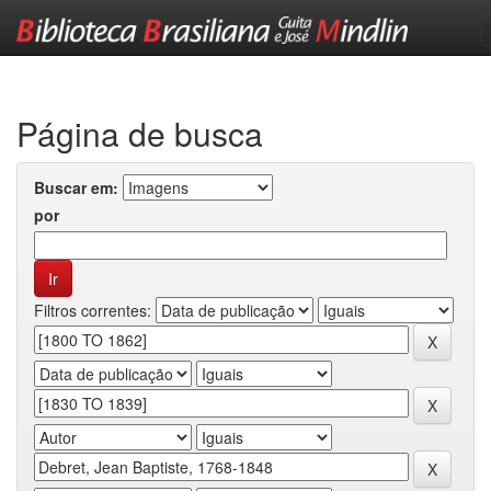
Skip
navigation
Página de busca
Buscar em:
por
Filtros correntes: