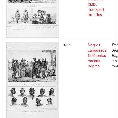
pluie.
Transport
de tuiles
1835
Negres
Deb
cangueiros.
Je
Différentes
Bap
nations
176
nègres
18