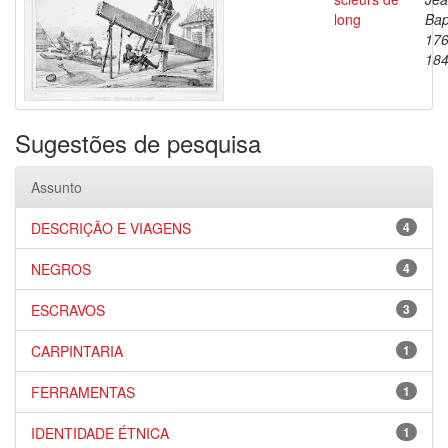
long
Bap
176
18
Sugestões de pesquisa
Assunto
DESCRIÇÃO E VIAGENS
4
NEGROS
4
ESCRAVOS
3
CARPINTARIA
1
FERRAMENTAS
1
IDENTIDADE ÉTNICA
1