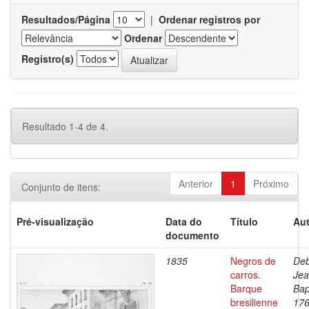
Resultados/Página
|
Ordenar registros por
Ordenar
Registro(s)
Resultado 1-4 de 4.
Anterior
1
Próximo
Conjunto de itens:
Pré-visualização
Data do
Título
Aut
documento
1835
Negros de
Deb
carros.
Je
Barque
Bap
bresilienne
176