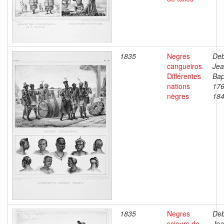
1835
Negres
Deb
cangueiros.
Je
Différentes
Bap
nations
176
nègres
18
1835
Negres
Deb
scieurs de
Je