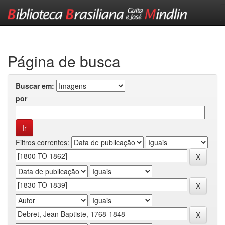
Skip
navigation
Página de busca
Buscar em:
por
Filtros correntes: