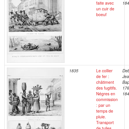
faite avec
18
un cuir de
boeuf
1835
Le collier
Deb
de fer :
Je
châtiment
Bap
des fugitifs.
176
Négres en
18
commission
: par un
temps de
pluie.
Transport
de tuiles