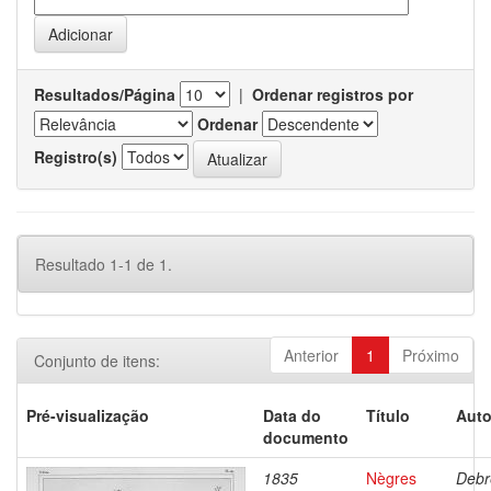
Resultados/Página
|
Ordenar registros por
Ordenar
Registro(s)
Resultado 1-1 de 1.
Anterior
1
Próximo
Conjunto de itens:
Pré-visualização
Data do
Título
Auto
documento
1835
Nègres
Debr