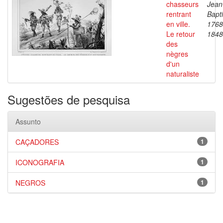
chasseurs
Jean
rentrant
Bapti
en ville.
1768
Le retour
1848
des
nègres
d'un
naturaliste
Sugestões de pesquisa
Assunto
CAÇADORES
1
ICONOGRAFIA
1
NEGROS
1