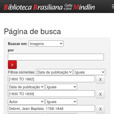
Skip
navigation
Página de busca
Buscar em:
por
Filtros correntes: