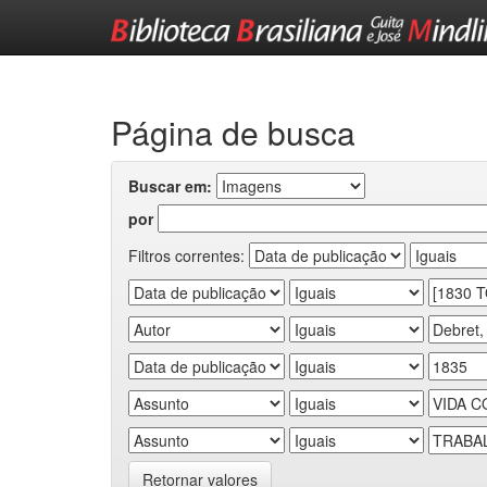
Skip
navigation
Página de busca
Buscar em:
por
Filtros correntes:
Retornar valores