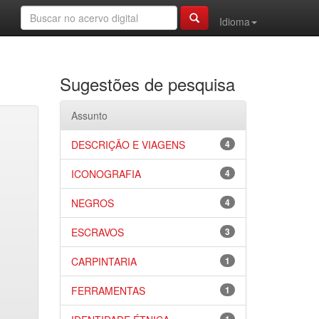
Idioma
Sugestões de pesquisa
Assunto
DESCRIÇÃO E VIAGENS
4
ICONOGRAFIA
4
NEGROS
4
ESCRAVOS
3
CARPINTARIA
1
FERRAMENTAS
1