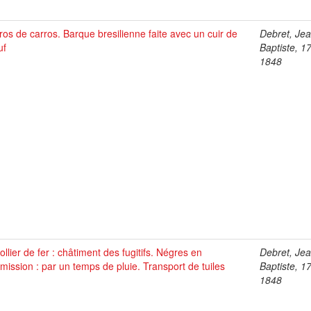
os de carros. Barque bresilienne faite avec un cuir de
Debret, Je
uf
Baptiste, 1
1848
ollier de fer : châtiment des fugitifs. Négres en
Debret, Je
ission : par un temps de pluie. Transport de tuiles
Baptiste, 1
1848