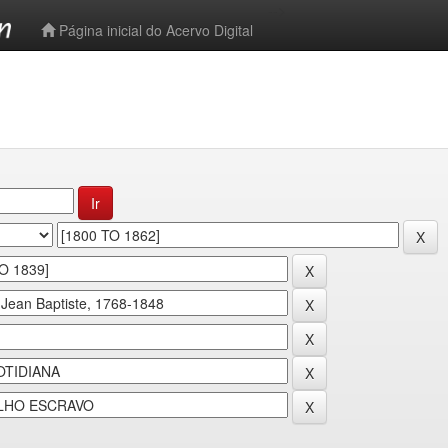
-->
Página inicial do Acervo Digital