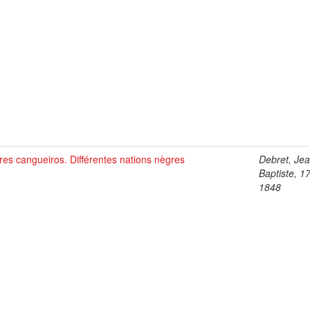
es cangueiros. Différentes nations nègres
Debret, Je
Baptiste, 1
1848