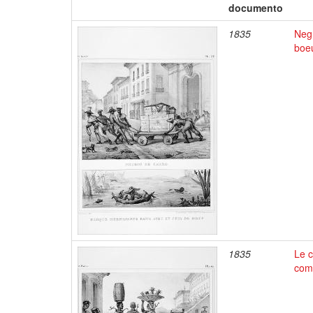
documento
1835
Negr
boe
1835
Le c
comm