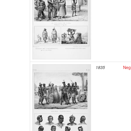
1835
Negr