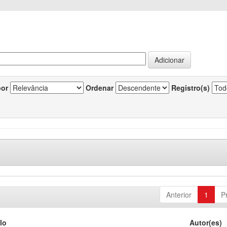
por
Ordenar
Registro(s)
Anterior
1
P
lo
Autor(es)